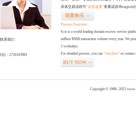
具体交易流程可
“点击这里”
查看或咨询support@
我要购买
>>
Process Overview:
4.cn is a world leading domain escrow service plat
million RMB transaction volume every year. We promi
联系我们
5 workdays.
For detailed process, you can
“visit here”
or contact
QQ：2726103981
BUY NOW
>>
Copyright © 1998 -2025 www.d